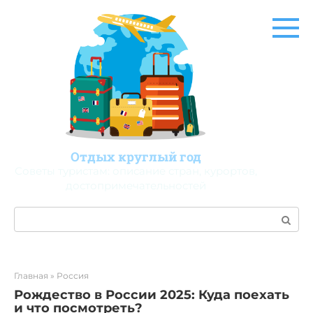
Перейти
к
контенту
Отдых круглый год
Советы туристам: описание стран, курортов,
достопримечательностей
Поиск:
Главная
»
Россия
Рождество в России 2025: Куда поехать
и что посмотреть?