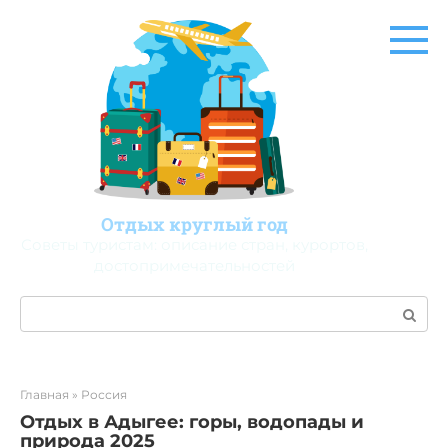
Перейти
к
контенту
Отдых круглый год
Советы туристам: описание стран, курортов,
достопримечательностей
Поиск:
Главная
»
Россия
Отдых в Адыгее: горы, водопады и
природа 2025