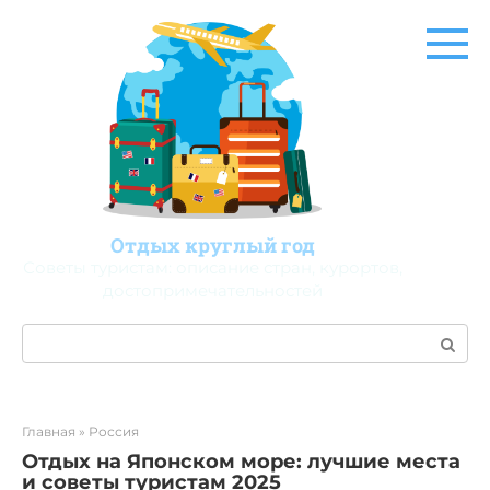
Перейти
к
контенту
Отдых круглый год
Советы туристам: описание стран, курортов,
достопримечательностей
Поиск:
Главная
»
Россия
Отдых на Японском море: лучшие места
и советы туристам 2025