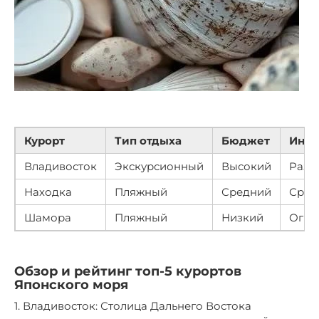
Курорт
Тип отдыха
Бюджет
Инфр
Владивосток
Экскурсионный
Высокий
Разв
Находка
Пляжный
Средний
Сред
Шамора
Пляжный
Низкий
Огра
Обзор и рейтинг топ-5 курортов
Японского моря
1. Владивосток: Столица Дальнего Востока